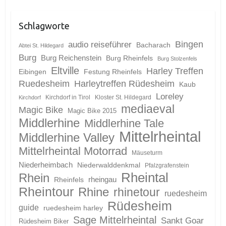
Schlagworte
Bingen
audio reiseführer
Bacharach
Abtei St. Hildegard
Burg
Burg Reichenstein
Burg Rheinfels
Burg Stolzenfels
Eltville
Harley Treffen
Eibingen
Festung Rheinfels
Ruedesheim
Harleytreffen Rüdesheim
Kaub
Loreley
Kirchdorf in Tirol
Kloster St. Hildegard
Kirchdorf
mediaeval
Magic Bike
Magic Bike 2015
Middlerhine
Middlerhine Tale
Mittelrheintal
Middlerhine Valley
Mittelrheintal Motorrad
Mäuseturm
Niederheimbach
Niederwalddenkmal
Pfalzgrafenstein
Rheintal
Rhein
Rheinfels
rheingau
Rheintour
Rhine
rhinetour
ruedesheim
Rüdesheim
guide
ruedesheim harley
Sage Mittelrheintal
Sankt Goar
Rüdesheim Biker