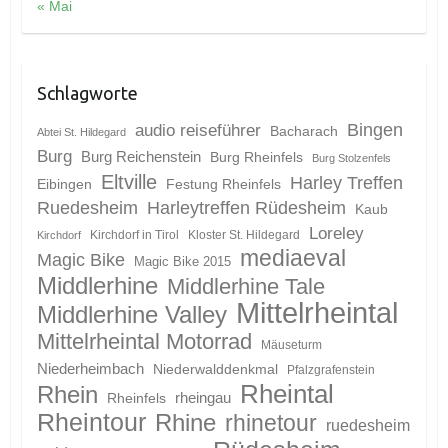
« Mai
Schlagworte
Bingen
audio reiseführer
Bacharach
Abtei St. Hildegard
Burg
Burg Reichenstein
Burg Rheinfels
Burg Stolzenfels
Eltville
Harley Treffen
Eibingen
Festung Rheinfels
Ruedesheim
Harleytreffen Rüdesheim
Kaub
Loreley
Kirchdorf in Tirol
Kloster St. Hildegard
Kirchdorf
mediaeval
Magic Bike
Magic Bike 2015
Middlerhine
Middlerhine Tale
Mittelrheintal
Middlerhine Valley
Mittelrheintal Motorrad
Mäuseturm
Niederheimbach
Niederwalddenkmal
Pfalzgrafenstein
Rheintal
Rhein
Rheinfels
rheingau
Rheintour
Rhine
rhinetour
ruedesheim