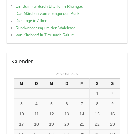
Ein Bummel durch Eltville im Rheingau
Das Märchen vom springenden Punkt
Drei Tage in Athen
Rundwanderung um den Walchsee
Von Kirchdorf in Tirol nach Reit im
Kalender
AUGUST 2026
M
D
M
D
F
S
S
1
2
3
4
5
6
7
8
9
10
11
12
13
14
15
16
17
18
19
20
21
22
23