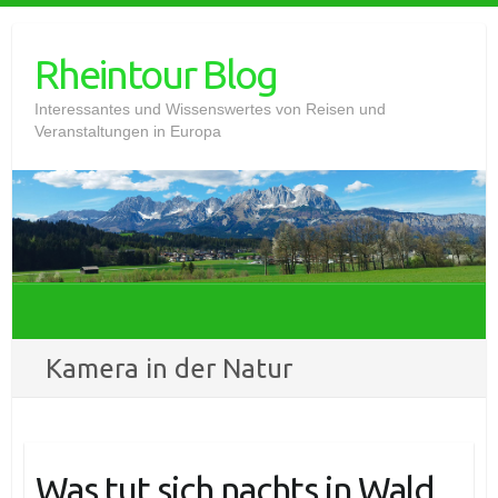
Skip
to
Rheintour Blog
content
Interessantes und Wissenswertes von Reisen und
Veranstaltungen in Europa
Kamera in der Natur
Was tut sich nachts in Wald