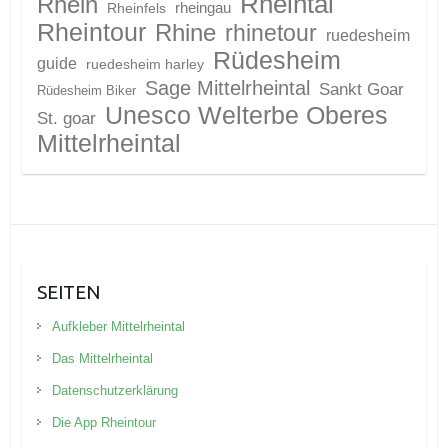
Rheintal
Rhein
Rheinfels
rheingau
Rheintour
Rhine
rhinetour
ruedesheim
Rüdesheim
guide
ruedesheim harley
Sage Mittelrheintal
Sankt Goar
Rüdesheim Biker
Unesco Welterbe Oberes
St. goar
Mittelrheintal
SEITEN
Aufkleber Mittelrheintal
Das Mittelrheintal
Datenschutzerklärung
Die App Rheintour