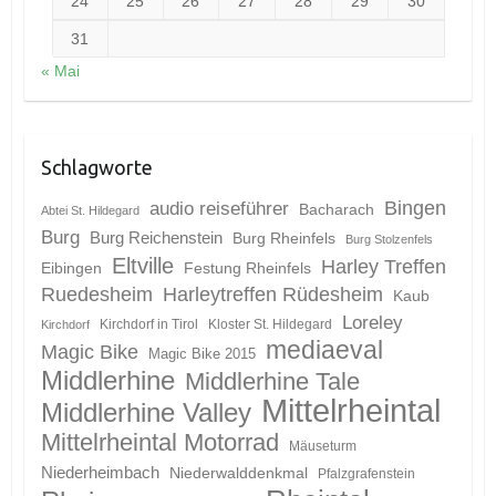
24
25
26
27
28
29
30
31
« Mai
Schlagworte
Bingen
audio reiseführer
Bacharach
Abtei St. Hildegard
Burg
Burg Reichenstein
Burg Rheinfels
Burg Stolzenfels
Eltville
Harley Treffen
Eibingen
Festung Rheinfels
Ruedesheim
Harleytreffen Rüdesheim
Kaub
Loreley
Kirchdorf in Tirol
Kloster St. Hildegard
Kirchdorf
mediaeval
Magic Bike
Magic Bike 2015
Middlerhine
Middlerhine Tale
Mittelrheintal
Middlerhine Valley
Mittelrheintal Motorrad
Mäuseturm
Niederheimbach
Niederwalddenkmal
Pfalzgrafenstein