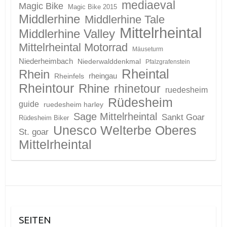
mediaeval
Magic Bike
Magic Bike 2015
Middlerhine
Middlerhine Tale
Mittelrheintal
Middlerhine Valley
Mittelrheintal Motorrad
Mäuseturm
Niederheimbach
Niederwalddenkmal
Pfalzgrafenstein
Rheintal
Rhein
Rheinfels
rheingau
Rheintour
Rhine
rhinetour
ruedesheim
Rüdesheim
guide
ruedesheim harley
Sage Mittelrheintal
Sankt Goar
Rüdesheim Biker
Unesco Welterbe Oberes
St. goar
Mittelrheintal
SEITEN