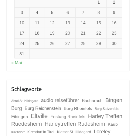
1
2
3
4
5
6
7
8
9
10
11
12
13
14
15
16
17
18
19
20
21
22
23
24
25
26
27
28
29
30
31
« Mai
Schlagworte
Bingen
audio reiseführer
Bacharach
Abtei St. Hildegard
Burg
Burg Reichenstein
Burg Rheinfels
Burg Stolzenfels
Eltville
Harley Treffen
Eibingen
Festung Rheinfels
Ruedesheim
Harleytreffen Rüdesheim
Kaub
Loreley
Kirchdorf in Tirol
Kloster St. Hildegard
Kirchdorf