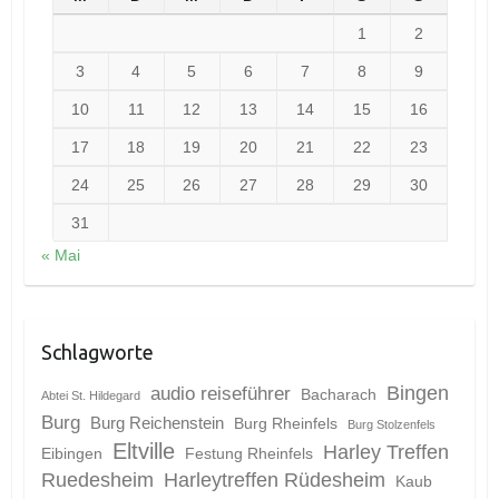
1
2
3
4
5
6
7
8
9
10
11
12
13
14
15
16
17
18
19
20
21
22
23
24
25
26
27
28
29
30
31
« Mai
Schlagworte
Bingen
audio reiseführer
Bacharach
Abtei St. Hildegard
Burg
Burg Reichenstein
Burg Rheinfels
Burg Stolzenfels
Eltville
Harley Treffen
Eibingen
Festung Rheinfels
Ruedesheim
Harleytreffen Rüdesheim
Kaub