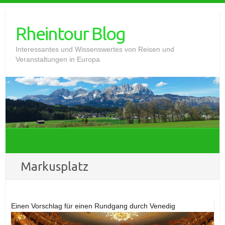
Skip
to
Rheintour Blog
content
Interessantes und Wissenswertes von Reisen und
Veranstaltungen in Europa
Markusplatz
Einen Vorschlag für einen Rundgang durch Venedig