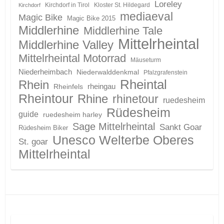
Loreley
Kirchdorf in Tirol
Kloster St. Hildegard
Kirchdorf
mediaeval
Magic Bike
Magic Bike 2015
Middlerhine
Middlerhine Tale
Mittelrheintal
Middlerhine Valley
Mittelrheintal Motorrad
Mäuseturm
Niederheimbach
Niederwalddenkmal
Pfalzgrafenstein
Rheintal
Rhein
Rheinfels
rheingau
Rheintour
Rhine
rhinetour
ruedesheim
Rüdesheim
guide
ruedesheim harley
Sage Mittelrheintal
Sankt Goar
Rüdesheim Biker
Unesco Welterbe Oberes
St. goar
Mittelrheintal