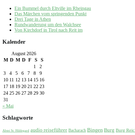
Ein Bummel durch Eltville im Rheingau
Das Märchen vom springenden Punkt
Drei Tage in Athen
Rundwanderung um den Walchsee
Von Kirchdorf in Tirol nach Reit im
Kalender
August 2026
M
D
M
D
F
S
S
1
2
3
4
5
6
7
8
9
10
11
12
13
14
15
16
17
18
19
20
21
22
23
24
25
26
27
28
29
30
31
« Mai
Schlagworte
Bingen
audio reiseführer
Burg
Burg Reic
Bacharach
Abtei St. Hildegard