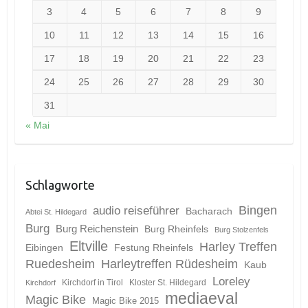
3
4
5
6
7
8
9
10
11
12
13
14
15
16
17
18
19
20
21
22
23
24
25
26
27
28
29
30
31
« Mai
Schlagworte
Bingen
audio reiseführer
Bacharach
Abtei St. Hildegard
Burg
Burg Reichenstein
Burg Rheinfels
Burg Stolzenfels
Eltville
Harley Treffen
Eibingen
Festung Rheinfels
Ruedesheim
Harleytreffen Rüdesheim
Kaub
Loreley
Kirchdorf in Tirol
Kloster St. Hildegard
Kirchdorf
mediaeval
Magic Bike
Magic Bike 2015