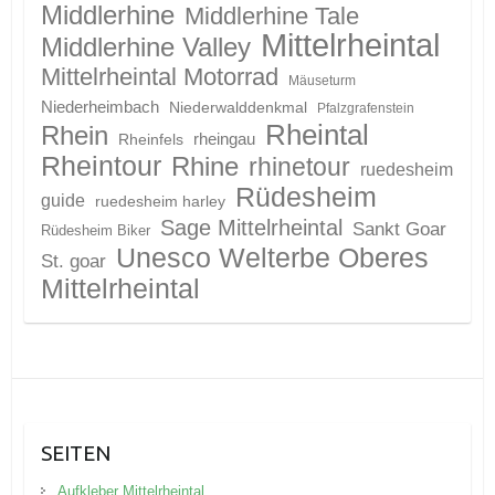
Middlerhine
Middlerhine Tale
Mittelrheintal
Middlerhine Valley
Mittelrheintal Motorrad
Mäuseturm
Niederheimbach
Niederwalddenkmal
Pfalzgrafenstein
Rheintal
Rhein
Rheinfels
rheingau
Rheintour
Rhine
rhinetour
ruedesheim
Rüdesheim
guide
ruedesheim harley
Sage Mittelrheintal
Sankt Goar
Rüdesheim Biker
Unesco Welterbe Oberes
St. goar
Mittelrheintal
SEITEN
Aufkleber Mittelrheintal