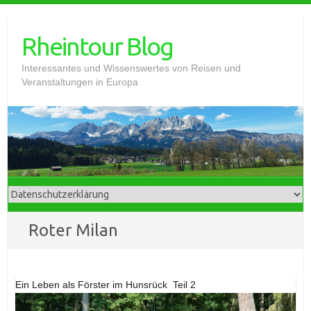
Skip
to
Rheintour Blog
content
Interessantes und Wissenswertes von Reisen und
Veranstaltungen in Europa
Roter Milan
Ein Leben als Förster im Hunsrück ­ Teil 2