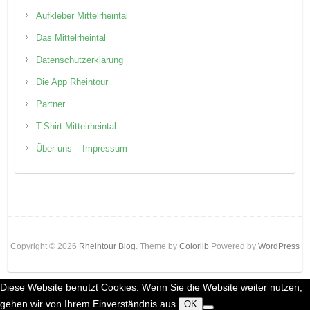
Aufkleber Mittelrheintal
Das Mittelrheintal
Datenschutzerklärung
Die App Rheintour
Partner
T-Shirt Mittelrheintal
Über uns – Impressum
Copyright © 2026
Rheintour Blog
. Theme by
Colorlib
Powered by
WordPress
Diese Website benutzt Cookies. Wenn Sie die Website weiter nutzen,
gehen wir von Ihrem Einverständnis aus.
OK