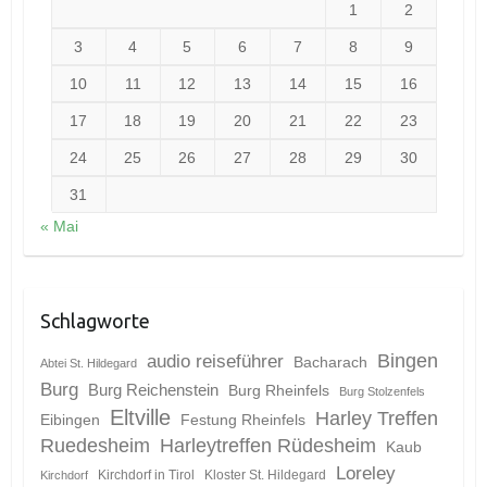
1
2
3
4
5
6
7
8
9
10
11
12
13
14
15
16
17
18
19
20
21
22
23
24
25
26
27
28
29
30
31
« Mai
Schlagworte
Bingen
audio reiseführer
Bacharach
Abtei St. Hildegard
Burg
Burg Reichenstein
Burg Rheinfels
Burg Stolzenfels
Eltville
Harley Treffen
Eibingen
Festung Rheinfels
Ruedesheim
Harleytreffen Rüdesheim
Kaub
Loreley
Kirchdorf in Tirol
Kloster St. Hildegard
Kirchdorf