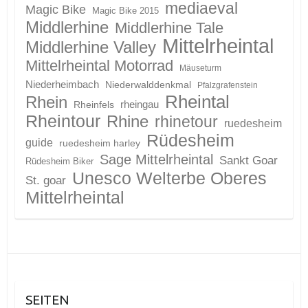
mediaeval
Magic Bike
Magic Bike 2015
Middlerhine
Middlerhine Tale
Mittelrheintal
Middlerhine Valley
Mittelrheintal Motorrad
Mäuseturm
Niederheimbach
Niederwalddenkmal
Pfalzgrafenstein
Rheintal
Rhein
Rheinfels
rheingau
Rheintour
Rhine
rhinetour
ruedesheim
Rüdesheim
guide
ruedesheim harley
Sage Mittelrheintal
Sankt Goar
Rüdesheim Biker
Unesco Welterbe Oberes
St. goar
Mittelrheintal
SEITEN