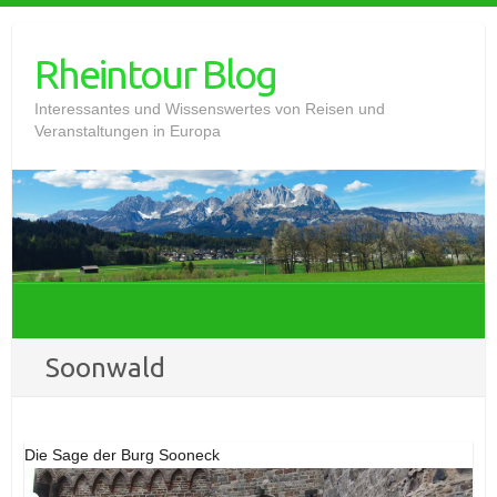
Skip
to
Rheintour Blog
content
Interessantes und Wissenswertes von Reisen und
Veranstaltungen in Europa
Soonwald
Die Sage der Burg Sooneck