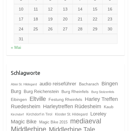
10
11
12
13
14
15
16
17
18
19
20
21
22
23
24
25
26
27
28
29
30
31
« Mai
Schlagworte
Bingen
audio reiseführer
Bacharach
Abtei St. Hildegard
Burg
Burg Reichenstein
Burg Rheinfels
Burg Stolzenfels
Eltville
Harley Treffen
Eibingen
Festung Rheinfels
Ruedesheim
Harleytreffen Rüdesheim
Kaub
Loreley
Kirchdorf in Tirol
Kloster St. Hildegard
Kirchdorf
mediaeval
Magic Bike
Magic Bike 2015
Middlerhine
Middlerhine Tale