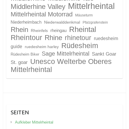
Mittelrheintal
Middlerhine Valley
Mittelrheintal Motorrad
Mäuseturm
Niederheimbach
Niederwalddenkmal
Pfalzgrafenstein
Rheintal
Rhein
Rheinfels
rheingau
Rheintour
Rhine
rhinetour
ruedesheim
Rüdesheim
guide
ruedesheim harley
Sage Mittelrheintal
Sankt Goar
Rüdesheim Biker
Unesco Welterbe Oberes
St. goar
Mittelrheintal
SEITEN
Aufkleber Mittelrheintal