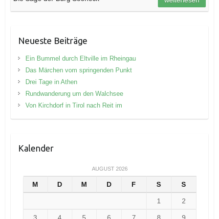
Neueste Beiträge
Ein Bummel durch Eltville im Rheingau
Das Märchen vom springenden Punkt
Drei Tage in Athen
Rundwanderung um den Walchsee
Von Kirchdorf in Tirol nach Reit im
Kalender
AUGUST 2026
M
D
M
D
F
S
S
1
2
3
4
5
6
7
8
9