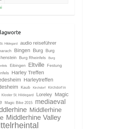
i
lagworte
audio reiseführer
St. Hildegard
Bingen
Burg
harach
Burg
chenstein
Burg Rheinfels
Burg
Eltville
Eibingen
Festung
enfels
Harley Treffen
nfels
edesheim
Harleytreffen
desheim
Kaub
Kirchdorf in
Kirchdorf
Magic
Loreley
Kloster St. Hildegard
mediaeval
e
Magic Bike 2015
ddlerhine
Middlerhine
Middlerhine Valley
le
ttelrheintal