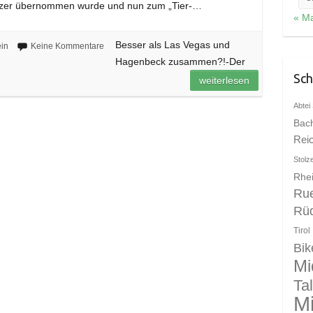
tzer übernommen wurde und nun zum „Tier-…
« Ma
Besser als Las Vegas und
in
Keine Kommentare
Hagenbeck zusammen?!-Der
Sch
weiterlesen
Abtei 
Bac
Rei
Stolz
Rhei
Ru
Rü
Tirol
Bik
Mi
Ta
Mi