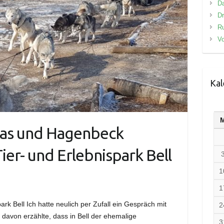
D
Dr
R
Vo
Kal
egas und Hagenbeck
er- und Erlebnispark Bell
1
1
ark Bell Ich hatte neulich per Zufall ein Gespräch mit
2
 davon erzählte, dass in Bell der ehemalige
3