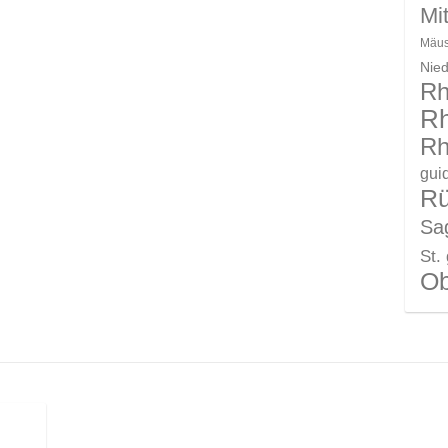
Mit
Mäus
Nie
Rh
Rh
Rh
gui
R
Sag
St.
Ob