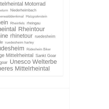
telrheintal Motorrad
Niederheimbach
eturm
derwalddenkmal
Pfalzgrafenstein
ein
Rheinfels
rheingau
eintal
Rheintour
ine
rhinetour
ruedesheim
de
ruedesheim harley
üdesheim
Rüdesheim Biker
e Mittelrheintal
Sankt Goar
Unesco Welterbe
 goar
eres Mittelrheintal