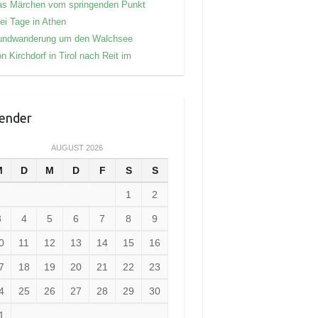
as Märchen vom springenden Punkt
ei Tage in Athen
undwanderung um den Walchsee
n Kirchdorf in Tirol nach Reit im
ender
AUGUST 2026
M
D
M
D
F
S
S
1
2
3
4
5
6
7
8
9
0
11
12
13
14
15
16
7
18
19
20
21
22
23
4
25
26
27
28
29
30
1