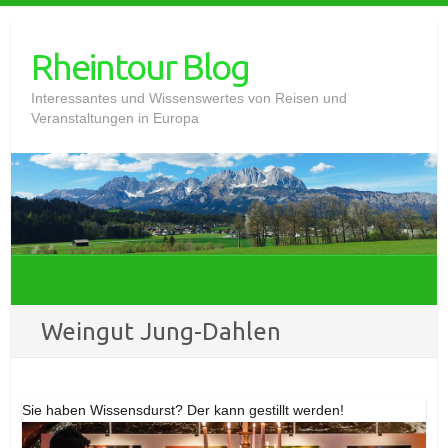
Skip
to
Rheintour Blog
content
Interessantes und Wissenswertes von Reisen und
Veranstaltungen in Europa
Weingut Jung-Dahlen
Sie haben Wissensdurst? Der kann gestillt werden!