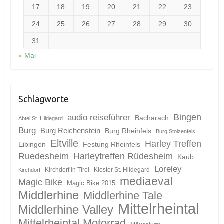
17
18
19
20
21
22
23
24
25
26
27
28
29
30
31
« Mai
Schlagworte
Bingen
audio reiseführer
Bacharach
Abtei St. Hildegard
Burg
Burg Reichenstein
Burg Rheinfels
Burg Stolzenfels
Eltville
Harley Treffen
Eibingen
Festung Rheinfels
Ruedesheim
Harleytreffen Rüdesheim
Kaub
Loreley
Kirchdorf in Tirol
Kloster St. Hildegard
Kirchdorf
mediaeval
Magic Bike
Magic Bike 2015
Middlerhine
Middlerhine Tale
Mittelrheintal
Middlerhine Valley
Mittelrheintal Motorrad