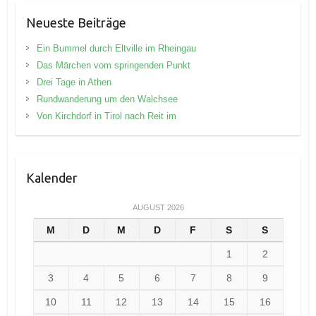
Neueste Beiträge
Ein Bummel durch Eltville im Rheingau
Das Märchen vom springenden Punkt
Drei Tage in Athen
Rundwanderung um den Walchsee
Von Kirchdorf in Tirol nach Reit im
Kalender
AUGUST 2026
M
D
M
D
F
S
S
1
2
3
4
5
6
7
8
9
10
11
12
13
14
15
16