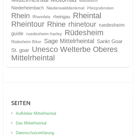
Mäuseturm
Niederheimbach
Niederwalddenkmal
Pfalzgrafenstein
Rheintal
Rhein
Rheinfels
rheingau
Rheintour
Rhine
rhinetour
ruedesheim
Rüdesheim
guide
ruedesheim harley
Sage Mittelrheintal
Sankt Goar
Rüdesheim Biker
Unesco Welterbe Oberes
St. goar
Mittelrheintal
SEITEN
Aufkleber Mittelrheintal
Das Mittelrheintal
Datenschutzerklärung