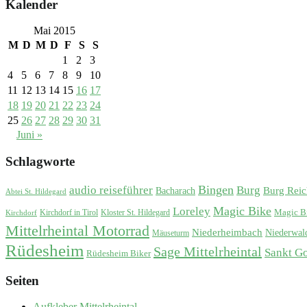
Kalender
Mai 2015
M
D
M
D
F
S
S
1
2
3
4
5
6
7
8
9
10
11
12
13
14
15
16
17
18
19
20
21
22
23
24
25
26
27
28
29
30
31
Juni »
Schlagworte
Bingen
audio reiseführer
Burg
Burg Reic
Bacharach
Abtei St. Hildegard
Magic Bike
Loreley
Magic B
Kirchdorf in Tirol
Kloster St. Hildegard
Kirchdorf
Mittelrheintal Motorrad
Niederheimbach
Niederwal
Mäuseturm
Rüdesheim
Sage Mittelrheintal
Sankt G
Rüdesheim Biker
Seiten
Aufkleber Mittelrheintal