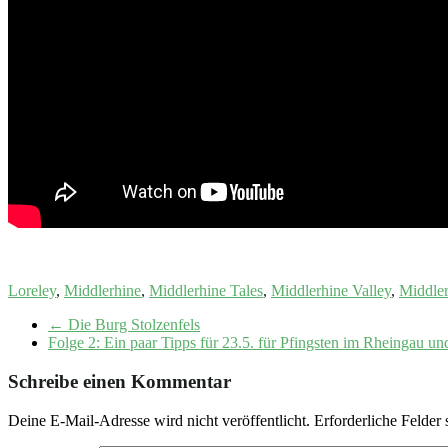
Loreley
,
Middlerhine
,
Middlerhine Tales
,
Middlerhine Valley
,
Middler
←
Die Burg Stolzenfels
Folge 2: Ein paar Tipps für 23.5. für Pfingsten im Rheingau un
Schreibe einen Kommentar
Deine E-Mail-Adresse wird nicht veröffentlicht.
Erforderliche Felder 