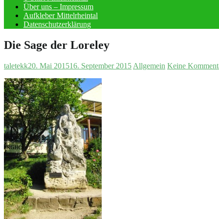
Über uns – Impressum
Aufkleber Mittelrheintal
Datenschutzerklärung
Die Sage der Loreley
taletekk
20. Mai 2015
16. September 2015
Allgemein
Keine Komment