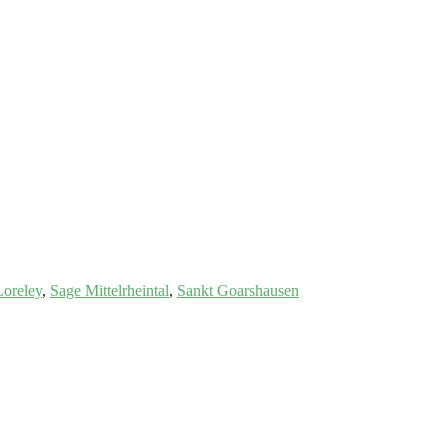
Loreley
,
Sage Mittelrheintal
,
Sankt Goarshausen