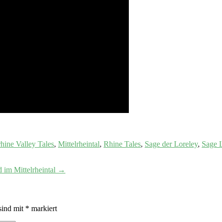
hine Valley Tales
,
Mittelrheintal
,
Rhine Tales
,
Sage der Loreley
,
Sage 
d im Mittelrheintal
→
sind mit
*
markiert