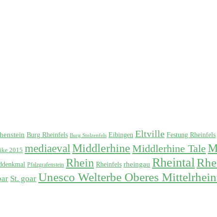
Eltville
henstein
Burg Rheinfels
Eibingen
Festung Rheinfels
Burg Stolzenfels
Middlerhine
M
mediaeval
Middlerhine Tale
ike 2015
Rheintal
Rhe
Rhein
rheingau
ddenkmal
Rheinfels
Pfalzgrafenstein
Unesco Welterbe Oberes Mittelrhein
oar
St. goar