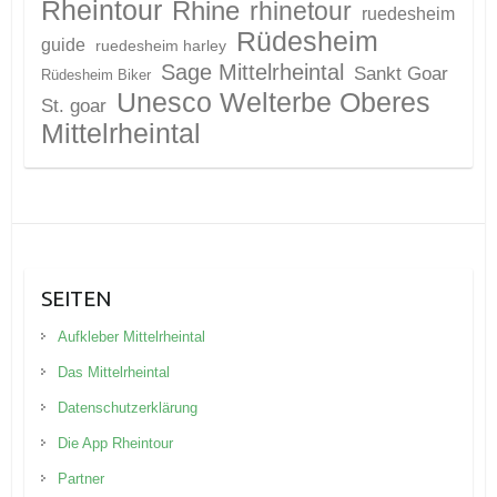
Rheintour
Rhine
rhinetour
ruedesheim
Rüdesheim
guide
ruedesheim harley
Sage Mittelrheintal
Sankt Goar
Rüdesheim Biker
Unesco Welterbe Oberes
St. goar
Mittelrheintal
SEITEN
Aufkleber Mittelrheintal
Das Mittelrheintal
Datenschutzerklärung
Die App Rheintour
Partner