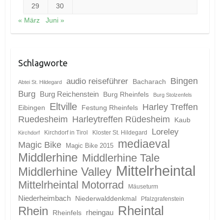
29
30
« März
Juni »
Schlagworte
Bingen
audio reiseführer
Bacharach
Abtei St. Hildegard
Burg
Burg Reichenstein
Burg Rheinfels
Burg Stolzenfels
Eltville
Harley Treffen
Eibingen
Festung Rheinfels
Ruedesheim
Harleytreffen Rüdesheim
Kaub
Loreley
Kirchdorf in Tirol
Kloster St. Hildegard
Kirchdorf
mediaeval
Magic Bike
Magic Bike 2015
Middlerhine
Middlerhine Tale
Mittelrheintal
Middlerhine Valley
Mittelrheintal Motorrad
Mäuseturm
Niederheimbach
Niederwalddenkmal
Pfalzgrafenstein
Rheintal
Rhein
Rheinfels
rheingau