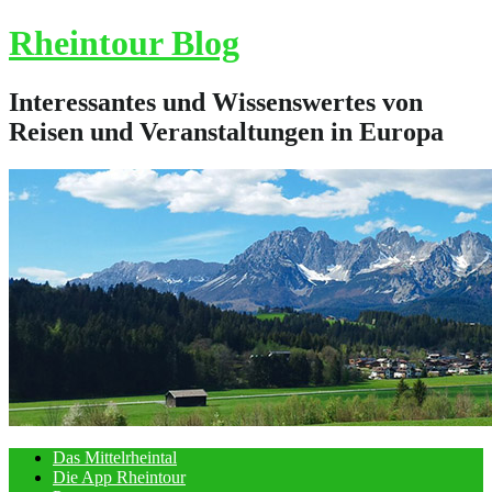
Skip
Rheintour Blog
to
content
Interessantes und Wissenswertes von
Reisen und Veranstaltungen in Europa
Das Mittelrheintal
Die App Rheintour