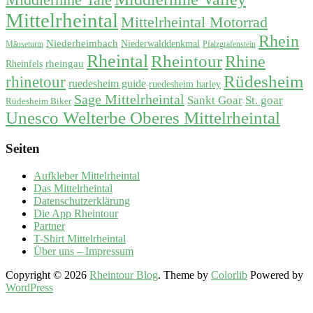
Middlerhine Tale
Mittelrheintal
Mittelrheintal Motorrad
Rhein
Niederheimbach
Niederwalddenkmal
Mäuseturm
Pfalzgrafenstein
Rheintal
Rheintour
Rhine
rheingau
Rheinfels
Rüdesheim
rhinetour
ruedesheim guide
ruedesheim harley
Sage Mittelrheintal
Sankt Goar
St. goar
Rüdesheim Biker
Unesco Welterbe Oberes Mittelrheintal
Seiten
Aufkleber Mittelrheintal
Das Mittelrheintal
Datenschutzerklärung
Die App Rheintour
Partner
T-Shirt Mittelrheintal
Über uns – Impressum
Copyright © 2026
Rheintour Blog
. Theme by
Colorlib
Powered by
WordPress