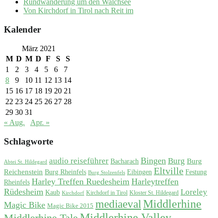
Rundwanderung um den Walchsee
Von Kirchdorf in Tirol nach Reit im
Kalender
März 2021
M
D
M
D
F
S
S
1
2
3
4
5
6
7
8
9
10
11
12
13
14
15
16
17
18
19
20
21
22
23
24
25
26
27
28
29
30
31
« Aug.
Apr. »
Schlagworte
Bingen
audio reiseführer
Burg
Burg
Bacharach
Abtei St. Hildegard
Eltville
Reichenstein
Burg Rheinfels
Eibingen
Festung
Burg Stolzenfels
Harley Treffen Ruedesheim
Harleytreffen
Rheinfels
Rüdesheim
Loreley
Kaub
Kirchdorf in Tirol
Kloster St. Hildegard
Kirchdorf
Middlerhine
mediaeval
Magic Bike
Magic Bike 2015
Middlerhine Valley