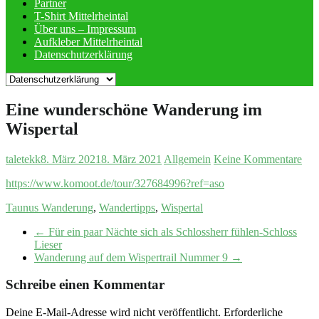
Partner
T-Shirt Mittelrheintal
Über uns – Impressum
Aufkleber Mittelrheintal
Datenschutzerklärung
Eine wunderschöne Wanderung im
Wispertal
taletekk
8. März 2021
8. März 2021
Allgemein
Keine Kommentare
https://www.komoot.de/tour/327684996?ref=aso
Taunus Wanderung
,
Wandertipps
,
Wispertal
←
Für ein paar Nächte sich als Schlossherr fühlen-Schloss
Lieser
Wanderung auf dem Wispertrail Nummer 9
→
Schreibe einen Kommentar
Deine E-Mail-Adresse wird nicht veröffentlicht.
Erforderliche